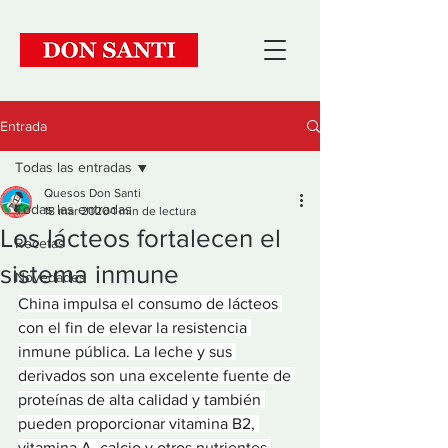
Entrada
Todas las entradas
Quesos Don Santi
Todas las entradas
18 mar 2020
1 min de lectura
Los lácteos fortalecen el
Recetas
sistema inmune
Novedades
China impulsa el consumo de lácteos 
con el fin de elevar la resistencia 
inmune pública. La leche y sus 
derivados son una excelente fuente de 
proteínas de alta calidad y también 
pueden proporcionar vitamina B2, 
vitamina A, calcio y otros nutrientes 