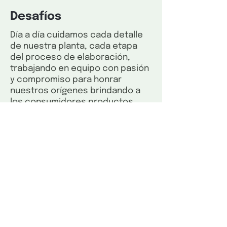
Desafíos
Día a día cuidamos cada detalle
de nuestra planta, cada etapa
del proceso de elaboración,
trabajando en equipo con pasión
y compromiso para honrar
nuestros orígenes brindando a
los consumidores productos
seguros y de la más alta calidad.
Poseemos una política de
innovación e inversión continua,
atendiendo cada fase de la
elaboración y maduración de
nuestros productos.
Actualmente contamos con
diversas variedades de quesos,
cada uno con una identidad bien