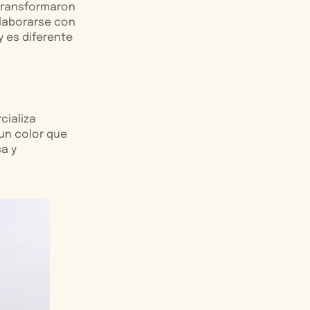
 transformaron
elaborarse con
y es diferente
cializa
 un color que
sa y