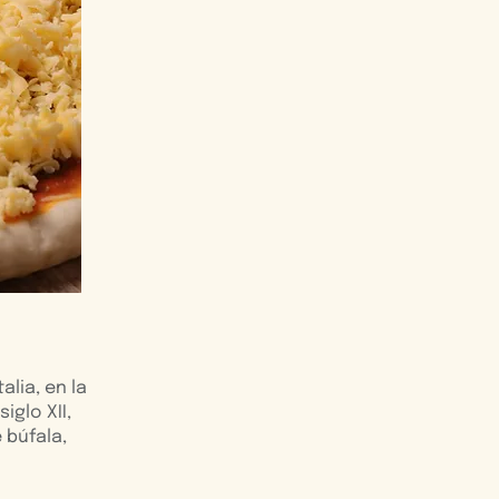
lia, en la
iglo XII,
 búfala,