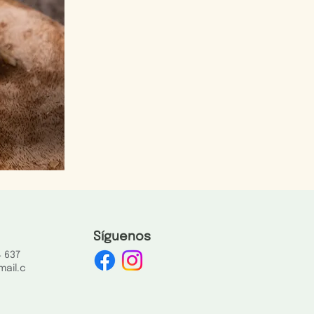
Síguenos
4 637
ail.c