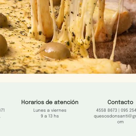
Horarios de atención
Contacto
871
Lunes a viernes
4558 8673 | 095 25
,
9 a 13 hs
quesosdonsanti@gm
om