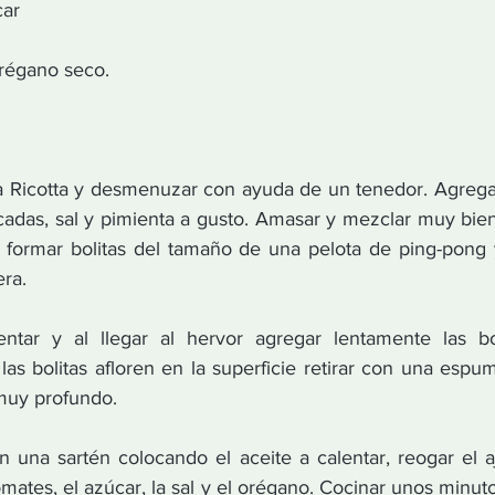
car
orégano seco.
a Ricotta y desmenuzar con ayuda de un tenedor. Agregar 
icadas, sal y pimienta a gusto. Amasar y mezclar muy bien
formar bolitas del tamaño de una pelota de ping-pong y
era.
ntar y al llegar al hervor agregar lentamente las boli
as bolitas afloren en la superficie retirar con una espum
muy profundo.
n una sartén colocando el aceite a calentar, reogar el aj
omates, el azúcar, la sal y el orégano. Cocinar unos minuto