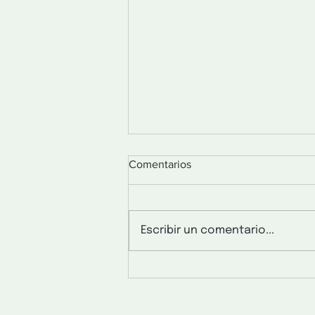
Comentarios
Escribir un comentario...
Panqueques de avena con
dulce de leche Don Santi.