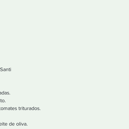
 Santi
adas.
to.
tomates triturados.
ite de oliva.