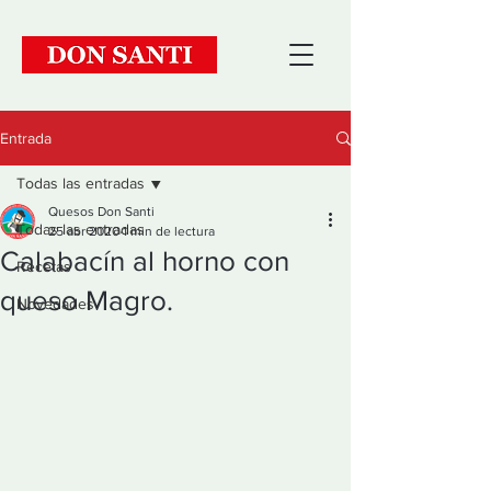
Entrada
Todas las entradas
Quesos Don Santi
Todas las entradas
25 abr 2020
1 min de lectura
Calabacín al horno con
Recetas
queso Magro.
Novedades