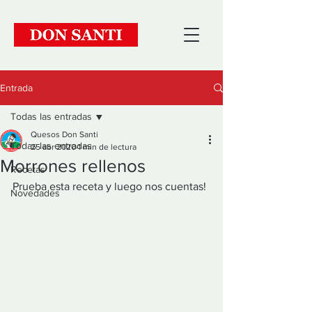
Entrada
Todas las entradas
Quesos Don Santi
Todas las entradas
25 abr 2020
1 min de lectura
Morrones rellenos
Recetas
Prueba esta receta y luego nos cuentas!
Novedades